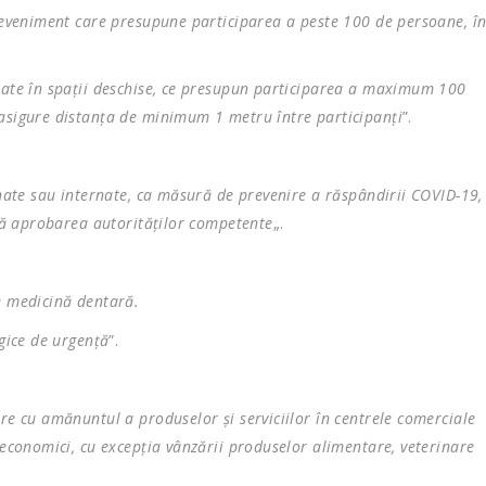
i eveniment care presupune participarea a peste 100 de persoane, î
urate în spaţii deschise, ce presupun participarea a maximum 100
 asigure distanţa de minimum 1 metru între participanţi
”.
inate sau internate, ca măsură de prevenire a răspândirii COVID-19,
ără aprobarea autorităţilor competente
„.
e medicină dentară.
ogice de urgenţă
”.
re cu amănuntul a produselor şi serviciilor în centrele comerciale
 economici, cu excepţia vânzării produselor alimentare, veterinare