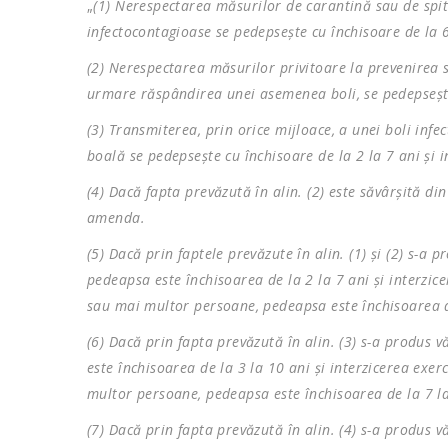
„
(1) Nerespectarea măsurilor de carantină sau de spi
infectocontagioase se pedepseşte cu închisoare de la 
(2) Nerespectarea măsurilor privitoare la prevenirea 
urmare răspândirea unei asemenea boli, se pedepseşte
(3) Transmiterea, prin orice mijloace, a unei boli inf
boală se pedepseşte cu închisoare de la 2 la 7 ani şi i
(4) Dacă fapta prevăzută în alin. (2) este săvârşită di
amenda.
(5) Dacă prin faptele prevăzute în alin. (1) şi (2) s-
pedeapsa este închisoarea de la 2 la 7 ani şi interzic
sau mai multor persoane, pedeapsa este închisoarea de 
(6) Dacă prin fapta prevăzută în alin. (3) s-a produ
este închisoarea de la 3 la 10 ani şi interzicerea exe
multor persoane, pedeapsa este închisoarea de la 7 la 
(7) Dacă prin fapta prevăzută în alin. (4) s-a produ