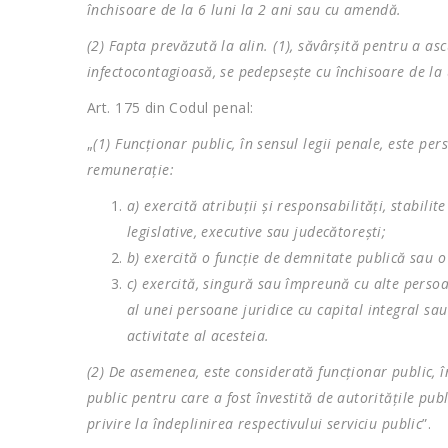
închisoare de la 6 luni la 2 ani sau cu amendă.
(2) Fapta prevăzută la alin. (1), săvârşită pentru a as
infectocontagioasă, se pedepseşte cu închisoare de l
Art. 175 din Codul penal:
„
(1) Funcţionar public, în sensul legii penale, este p
remuneraţie:
a) exercită atribuţii şi responsabilităţi, stabilit
legislative, executive sau judecătoreşti;
b) exercită o funcţie de demnitate publică sau o
c) exercită, singură sau împreună cu alte perso
al unei persoane juridice cu capital integral sau
activitate al acesteia.
(2) De asemenea, este considerată funcţionar public, î
public pentru care a fost învestită de autorităţile pub
privire la îndeplinirea respectivului serviciu public
”.