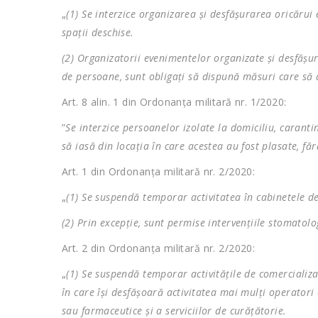
„
(1) Se interzice organizarea şi desfăşurarea oricăru
spaţii deschise.
(2) Organizatorii evenimentelor organizate şi desfăş
de persoane, sunt obligaţi să dispună măsuri care să
Art. 8 alin. 1 din Ordonanța militară nr. 1/2020:
”
Se interzice persoanelor izolate la domiciliu, carant
să iasă din locaţia în care acestea au fost plasate, f
Art. 1 din Ordonanța militară nr. 2/2020:
„
(1) Se suspendă temporar activitatea în cabinetele d
(2) Prin excepţie, sunt permise intervenţiile stomatol
Art. 2 din Ordonanța militară nr. 2/2020:
„
(1) Se suspendă temporar activităţile de comercializa
în care îşi desfăşoară activitatea mai mulţi operatori
sau farmaceutice şi a serviciilor de curăţătorie.