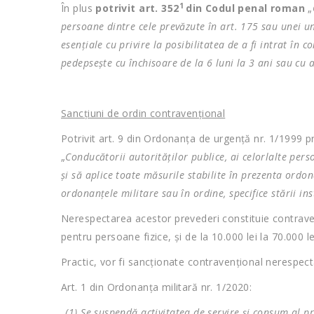
1
În plus
potrivit art. 352
din Codul penal roman
„
persoane dintre cele prevăzute în art. 175 sau unei uni
esenţiale cu privire la posibilitatea de a fi intrat în
pedepseşte cu închisoare de la 6 luni la 3 ani sau cu
Sancțiuni de ordin contravențional
Potrivit art. 9 din Ordonanța de urgență nr. 1/1999 pr
„
Conducătorii autorităţilor publice, ai celorlalte pers
şi să aplice toate măsurile stabilite în prezenta ordo
ordonanţele militare sau în ordine, specifice stării ins
Nerespectarea acestor prevederi constituie contraven
pentru persoane fizice, şi de la 10.000 lei la 70.000 l
Practic, vor fi sancționate contravențional nerespe
Art. 1 din Ordonanța militară nr. 1/2020:
„
(1) Se suspendă activitatea de servire şi consum al pr