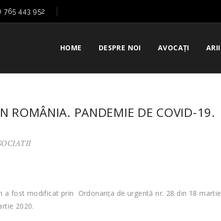
0 765 443 952
HOME
DESPRE NOI
AVOCAȚI
ARI
N ROMÂNIA. PANDEMIE DE COVID-19.
SOCIATII
um a fost modificat prin Ordonanța de urgentă nr. 28 din 18 marti
artie 2020.