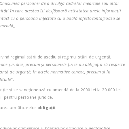
Omisiunea persoanei de a divulga cadrelor medicale sau altor
tăţi în care acestea îşi desfăşoară activitatea unele informaţii
 contact cu o persoană infectată cu o boală infectocontagioasă se
 amendă
„.
ivind regimul stării de asediu și regimul stării de urgență,
oane juridice, precum şi persoanele fizice au obligaţia să respecte
nanţă de urgenţă, în actele normative conexe, precum şi în
tituite
”.
ţie şi se sancţionează cu amendă de la 2000 lei la 20.000 lei,
ei, pentru persoane juridice.
ctarea următoarelor
obligații
:
oduselor alimentare şi băuturilor alcoolice şi nealcoolice,