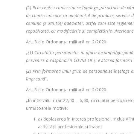
(2) Prin centru comercial se înţelege „structura de vâ
de comercializare cu amănuntul de produse, servicii de
comună şi utilităţi adecvate”, astfel cum este reglem
republicată, cu modificările şi completările ulterioare
Art. 3 din Ordonanța militară nr. 2/2020:
„
(1) Circulaţia persoanelor în afara locuinţei/gospod
prevenire a răspândirii COVID-19 şi evitarea formării
(2) Prin formarea unui grup de persoane se înţelege 
împreună
”.
Art. 5 din Ordonanța militară nr. 2/2020:
„În intervalul orar 22,00 – 6,00, circulaţia persoane
următoarele motive:
a) deplasarea în interes profesional, inclusiv î
activităţii profesionale şi înapoi;