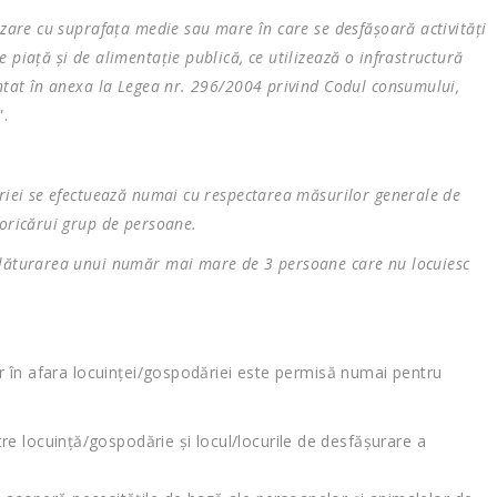
nzare cu suprafaţa medie sau mare în care se desfăşoară activităţi
 piaţă şi de alimentaţie publică, ce utilizează o infrastructură
entat în anexa la Legea nr. 296/2004 privind Codul consumului,
”.
ăriei se efectuează numai cu respectarea măsurilor generale de
 oricărui grup de persoane.
alăturarea unui număr mai mare de 3 persoane care nu locuiesc
lor în afara locuinţei/gospodăriei este permisă numai pentru
ntre locuinţă/gospodărie şi locul/locurile de desfăşurare a