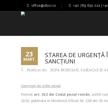
office@dbcr.ro
+40 769 691 021 | +4
23
STAREA DE URGENȚĂ Î
MART.
SANCȚIUNI
Publicat de:
SCPA BURUIAN, CARACAS SI A
Sancțiuni de ordin penal
Potrivit
art. 352 din Codul penal român
, astfel c
2020, publicata in Monitorul Oficial Nr. 228 din 20 m