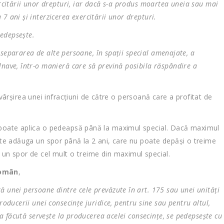
ercitării unor drepturi, iar dacă s-a produs moartea uneia sau mai
7 ani şi interzicerea exercitării unor drepturi.
pedepseşte.
şi separarea de alte persoane, în spaţii special amenajate, a
lnave, într-o manieră care să prevină posibila răspândire a
rșirea unei infracțiuni de către o persoană care a profitat de
e poate aplica o pedeapsă până la maximul special. Dacă maximul
oate adăuga un spor până la 2 ani, care nu poate depăşi o treime
 un spor de cel mult o treime din maximul special.
rom
ân
,
ă unei persoane dintre cele prevăzute în art. 175 sau unei unităţi
roducerii unei consecinţe juridice, pentru sine sau pentru altul,
ţia făcută serveşte la producerea acelei consecinţe, se pedepseşte cu