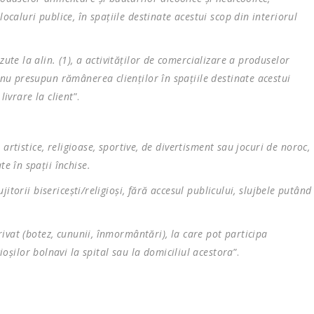
ocaluri publice, în spaţiile destinate acestui scop din interiorul
zute la alin. (1), a activităţilor de comercializare a produselor
e nu presupun rămânerea clienţilor în spaţiile destinate acestui
livrare la client
”.
e, artistice, religioase, sportive, de divertisment sau jocuri de noroc,
e în spaţii închise.
ujitorii bisericeşti/religioşi, fără accesul publicului, slujbele putând
privat (botez, cununii, înmormântări), la care pot participa
ilor bolnavi la spital sau la domiciliul acestora
”.