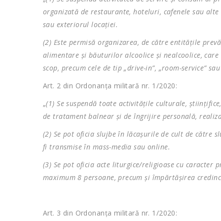
organizată de restaurante, hoteluri, cafenele sau alte l
sau exteriorul locaţiei.
(2) Este permisă organizarea, de către entităţile prevă
alimentare şi băuturilor alcoolice şi nealcoolice, car
scop, precum cele de tip „drive-in”, „room-service” sau 
Art. 2 din Ordonanța militară nr. 1/2020:
„
(1) Se suspendă toate activităţile culturale, ştiinţific
de tratament balnear şi de îngrijire personală, realizat
(2) Se pot oficia slujbe în lăcaşurile de cult de către sl
fi transmise în mass-media sau online.
(3) Se pot oficia acte liturgice/religioase cu caracter 
maximum 8 persoane, precum şi împărtăşirea credincioş
Art. 3 din Ordonanța militară nr. 1/2020: