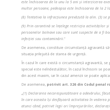
este închisoarea de la unu la 5 ani şi interzicerea ex
multor persoane, pedeapsa este închisoarea de la 2 la 
(8) Tentativa la infracţiunea prevăzută la alin. (3) se 
(9) Prin carantină se înţelege restricţia activităţilor 
persoanelor bolnave sau care sunt suspecte de a fi bo
infecţiei sau contaminării
.”
De asemenea, constituie circumstanță agravantă săvâ
situația prilejuită de starea de urgență.
În cazul în care există o circumstanţă agravantă, s
special este neîndestulător, în cazul închisorii se p
din acest maxim, iar în cazul amenzii se poate aplica
De asemenea,
potrivit art. 326 din Codul penal 
„
(1) Declararea necorespunzătoare a adevărului, făcut
în care aceasta îşi desfăşoară activitatea în vederea p
atunci când, potrivit legii ori împrejurărilor, declara