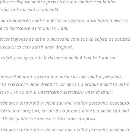
talizare dispuse pentru prevenirea sau combaterea bolilor
6 luni la 3 ani sau cu amendă.
sau combaterea bolilor infectocontagioase, dacă fapta a avut ca
 cu închisoare de la unu la 5 ani.
ectocontagioase de către o persoană care ştie că suferă de această
nterzicerea exercitării unor drepturi.
n culpă, pedeapsa este închisoarea de la 6 luni la 3 ani sau
a produs vătămarea corporală a uneia sau mai multor persoane,
erea exercitării unor drepturi, iar dacă s-a produs moartea uneia
la 5 la 12 ani şi interzicerea exercitării unor drepturi.
s vătămarea corporală a uneia sau mai multor persoane, pedeapsa
rcitării unor drepturi, iar dacă s-a produs moartea uneia sau mai
15 ani şi interzicerea exercitării unor drepturi.
s vătămarea corporală a uneia sau mai multor persoane, pedeapsa