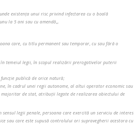
cunde existenţa unui risc privind infectarea cu o boală
a unu la 5 ani sau cu amendă
„.
ersoana care, cu titlu permanent sau temporar, cu sau fără o
e în temeiul legii, în scopul realizării prerogativelor puterii
 funcţie publică de orice natură;
ane, în cadrul unei regii autonome, al altui operator economic sau
 majoritar de stat, atribuţii legate de realizarea obiectului de
n sensul legii penale, persoana care exercită un serviciu de interes
lice sau care este supusă controlului ori supravegherii acestora cu