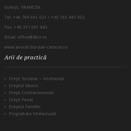
Golești
, VRANCEA
Tel
: +40 769 691 021 / +40 765 443 952
Fax: +40 311 061 885
Email: office@dbcr.ro
www.avocat-buruian-
caracas
.ro
Arii de practică
Drept Societar – Insolvență
Dreptul Muncii
Drept Contravențional
Drept Penal
Dreptul Familiei
Proprietate Intelectuală