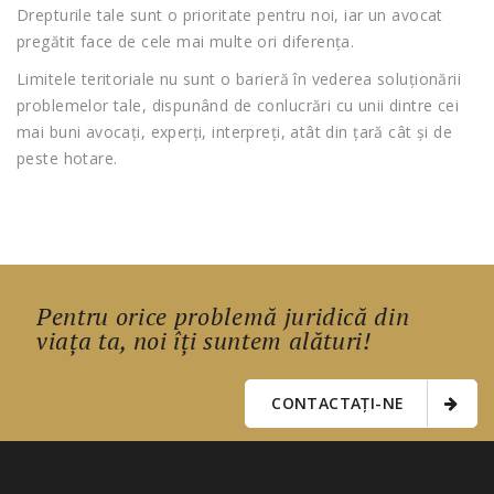
Drepturile tale sunt o prioritate pentru noi, iar un avocat
pregătit face de cele mai multe ori diferența.
Limitele teritoriale nu sunt o barieră în vederea soluționării
problemelor tale, dispunând de conlucrări cu unii dintre cei
mai buni avocați, experți, interpreți, atât din țară cât și de
peste hotare.
Pentru orice problemă juridică din
viața ta, noi îți suntem alături!
CONTACTAȚI-NE