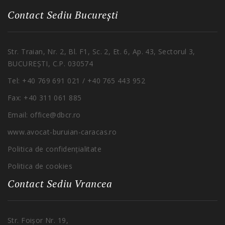
Contact Sediu București
Str. Traian, Nr. 2, Bl. F1, S
c
. 2, E
t
. 6, Ap. 43, Sectorul 3,
BUCUREȘTI, C.P. 030574
Tel
: +40 769 691 021 / +40 765 443 952
Fax: +40 311 061 885
Email: office@dbcr.ro
www.avocat-buruian-
caracas
.ro
Politica de confidențialitate
Politica de cookies
Contact Sediu Vrancea
Str.
Foișor
Nr. 19,