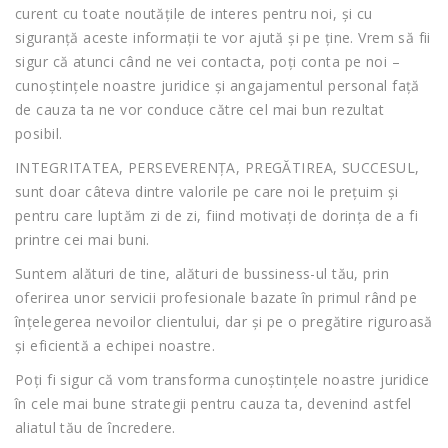
curent cu toate noutățile de interes pentru noi, și cu
siguranță aceste informații te vor ajută și pe ține. Vrem să fii
sigur că atunci când ne vei contacta, poți conta pe noi –
cunoștințele noastre juridice și angajamentul personal față
de cauza ta ne vor conduce către cel mai bun rezultat
posibil.
INTEGRITATEA, PERSEVERENȚA, PREGĂTIREA, SUCCESUL,
sunt doar câteva dintre valorile pe care noi le prețuim și
pentru care luptăm zi de zi, fiind motivați de dorința de a fi
printre cei mai buni.
Suntem alături de tine, alături de bussiness-ul tău, prin
oferirea unor servicii profesionale bazate în primul rând pe
înțelegerea nevoilor clientului, dar și pe o pregătire riguroasă
și eficientă a echipei noastre.
Poți fi sigur că vom transforma cunoștințele noastre juridice
în cele mai bune strategii pentru cauza ta, devenind astfel
aliatul tău de încredere.