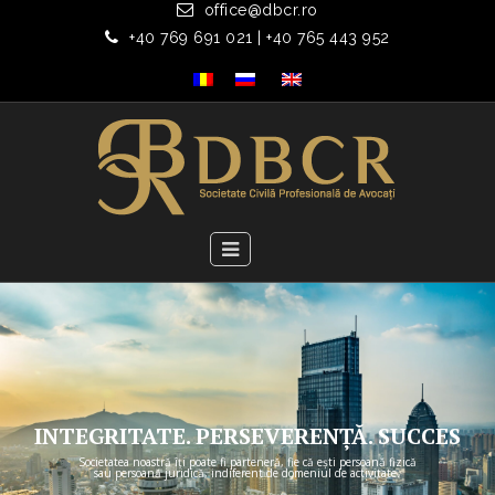
office@dbcr.ro
+40 769 691 021 | +40 765 443 952
INTEGRITATE. PERSEVERENȚĂ. SUCCES
Societatea noastră îți poate fi parteneră, fie că ești persoană fizică
sau persoană juridică, indiferent de domeniul de activitate.