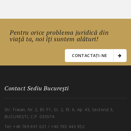
Pentru orice problema juridică din
viață ta, noi îți suntem alături!
CONTACTAȚI-NE
Contact Sediu București
Str. Traian, Nr. 2, Bl. F1, S
c
. 2, E
t
. 6, Ap. 43, Sectorul 3,
BUCUREȘTI, C.P. 030574
Tel
: +40 769 691 021 / +40 765 443 952