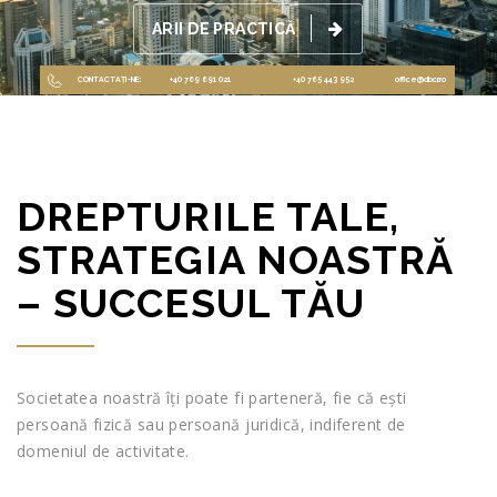
ARII DE PRACTICĂ
CONTACTAȚI-NE:
+40 769 691 021
+40 765 443 952
office@dbcr.ro
DREPTURILE TALE,
STRATEGIA NOASTRĂ
– SUCCESUL TĂU
Societatea noastră îți poate fi parteneră, fie că ești
persoană fizică sau persoană juridică, indiferent de
domeniul de activitate.