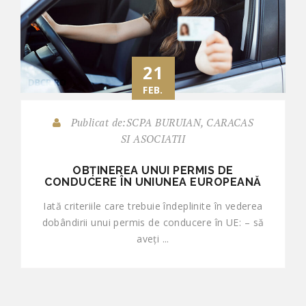
21
FEB.
Publicat de:SCPA BURUIAN, CARACAS
SI ASOCIATII
OBȚINEREA UNUI PERMIS DE
CONDUCERE ÎN UNIUNEA EUROPEANĂ
Iată criteriile care trebuie îndeplinite în vederea
dobândirii unui permis de conducere în UE: – să
aveți ...