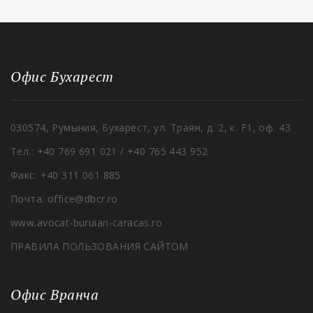
Офис Бухарест
030574, Румыния, Бухарест, ул. Траян, д. 2, к. F1, оф. 43
Тел.: +40 769 691 021 / +40 765 443 952
Факс: +40 311 061 885
Почта: office@dbcr.ro
www.avocat-buruian-caracas.ro
ПРАВИЛА ПОЛЬЗОВАНИЯ САЙТОМ
Офис Вранча